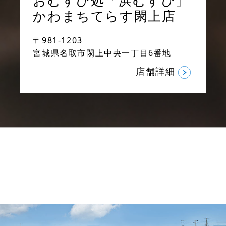
おむすび処「浜むすび」
かわまちてらす閖上店
〒981-1203
宮城県名取市閖上中央一丁目6番地
店舗詳細