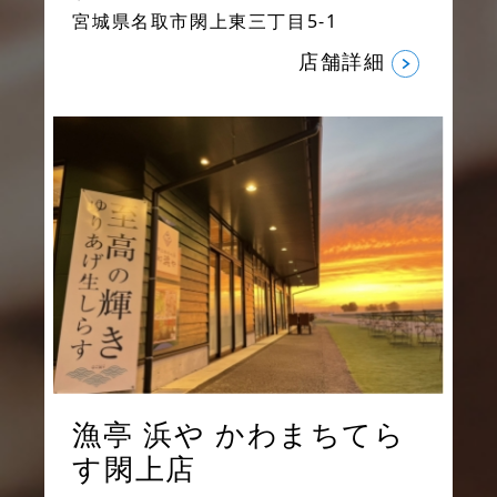
宮城県名取市閖上東三丁目5-1
店舗詳細
漁亭 浜や
かわまちてら
す閖上店