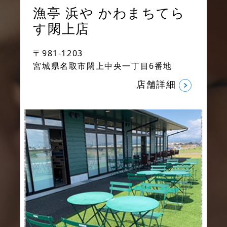
漁亭 浜や
かわまちてら
す閖上店
〒981-1203
宮城県名取市閖上中央一丁目6番地
店舗詳細