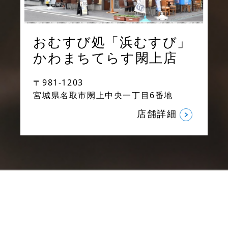
おむすび処「浜むすび」
かわまちてらす閖上店
〒981-1203
宮城県名取市閖上中央一丁目6番地
店舗詳細